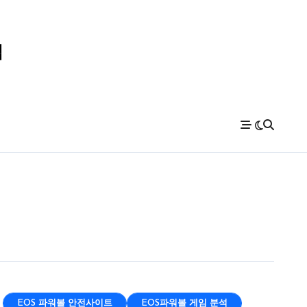
석
EOS 파워볼 안전사이트
EOS파워볼 게임 분석