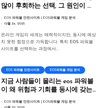
많이 후회하는 선택, 그 원인이 된
eos 파워볼 추천
EOS 파워볼 안전사이트 | EOS파워볼 게임 분석
12월 24, 2025
온라인 게임의 세계는 매력적이지만, 동시에 예상
치 못한 함정으로 가득합니다. 특히 EOS 파워볼
사이트를 선택하는 과정에서...
EOS 파워볼 안전사이트
EOS파워볼 게임 분석
지금 사람들이 몰리는 eos 파워볼
이 왜 위험과 기회를 동시에 갖는
지 eos파워볼 기준으로 정리한 핵
EOS 파워볼 안전사이트 | EOS파워볼 게임 분석
심 포인트
12월 22, 2025