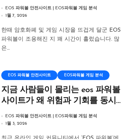
볼 정리
EOS 파워볼 안전사이트 | EOS파워볼 게임 분석
1월 7, 2026
한때 암호화폐 및 게임 시장을 뜨겁게 달군 EOS
파워볼이 조용해진 지 꽤 시간이 흘렀습니다. 많
은...
EOS 파워볼 안전사이트
EOS파워볼 게임 분석
지금 사람들이 몰리는 eos 파워볼
사이트가 왜 위험과 기회를 동시
에 갖는지 eos 파워볼 추천 기준으
EOS 파워볼 안전사이트 | EOS파워볼 게임 분석
로 정리한 핵심 포인트
1월 3, 2026
최근 온라인 게임 커뮤니티에서 ‘EOS 파워볼’에