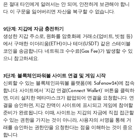
은 절대 타인에게 알려서는 안 되며, 안전하게 보관해야 합니
다. 이 구문을 잃어버리면 자산을 복구할 수 없습니다.
2단계: 지갑에 자금 충전하기
생성한 지갑 주소로, 원화를 암호화폐 거래소(업비트, 빗썸 등)
에서 구매한 이더리움(ETH)이나 테더(USDT) 같은 스테이블
코인을 송금합니다. 네트워크 수수료(Gas Fee)가 발생할 수 있
으니 참고하세요.
3단계: 블록체인파워볼 사이트 연결 및 게임 시작
신뢰할 수 있는 블록체인파워볼 플랫폼(예: Safenow24)에 접속
합니다. 사이트에서 ‘지갑 연결(Connect Wallet)’ 버튼을 클릭하
면, 미리 설치한 메타마스크가 팝업되어 연결을 요청합니다. 연
결을 승인하면, 지갑 잔액이 사이트에 표시되고 게임에 참여할
준비가 완료됩니다. 이때, 사이트는 지갑의 자금에 직접 접근할
수 있는 권한을 가지는 것이 아니라, 사용자의 서명을 통해 거
래를 승인하는 권한만을 요청한다는 점을 이해하는 것이 중요
합니다.