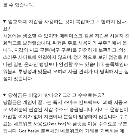
볼 수 있습니다.
암호화폐 지갑을 사용하는 것이 복잡하고 위험하지 않나
요?
처음에는 생소할 수 있지만, 메타마스크 같은 지갑은 사용자 친
화적으로 발전했습니다. 위험은 주로 사용자의 부주의에서 옵
니다. 지갑의 시드 구문(복구 구문)을 안전하게 보관하고, 의심
스러운 사이트에 연결하지 않으며, 정기적으로 보안 점검을 한
다면 일반 온라인 뱅킹보다 안전할 수도 있습니다. 블록체인파
워볼의 투명성과 맞물려 오히려 자금 관리가 더 명확해지는 장
점이 있습니다.
당첨금은 어떻게 받나요? 그리고 수수료는요?
당첨금은 게임이 끝나는 즉시 스마트 컨트랙트에 의해 자동으
로 여러분의 연결된 지갑 주소로 송금됩니다. 사이트 운영진이
개입할 여지가 없어 지연이나 분쟁이 발생하지 않습니다. 수수
료는 네트워크 사용료(Gas Fee)와 플랫폼 이용 수수료로 구분
됩니다. Gas Fee는 블록체인 네트워크에 거래를 기록하는 데