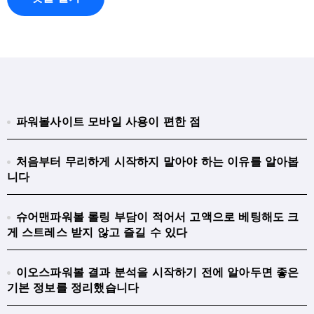
파워볼사이트 모바일 사용이 편한 점
처음부터 무리하게 시작하지 말아야 하는 이유를 알아봅
니다
슈어맨파워볼 롤링 부담이 적어서 고액으로 베팅해도 크
게 스트레스 받지 않고 즐길 수 있다
이오스파워볼 결과 분석을 시작하기 전에 알아두면 좋은
기본 정보를 정리했습니다