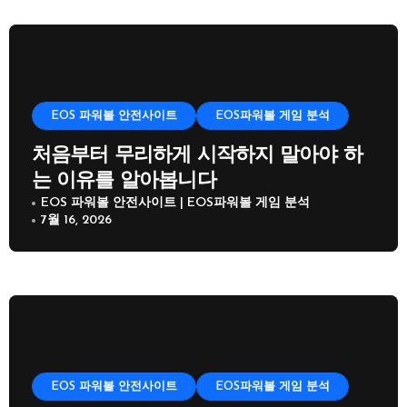
EOS 파워볼 안전사이트
EOS파워볼 게임 분석
처음부터 무리하게 시작하지 말아야 하
는 이유를 알아봅니다
EOS 파워볼 안전사이트 | EOS파워볼 게임 분석
7월 16, 2026
EOS 파워볼 안전사이트
EOS파워볼 게임 분석