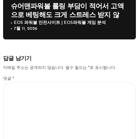
슈어맨파워볼 롤링 부담이 적어서 고액
으로 베팅해도 크게 스트레스 받지 않고
즐길 수 있다
EOS 파워볼 안전사이트 | EOS파워볼 게임 분석
7월 11, 2026
답글 남기기
이메일 주소는 공개되지 않습니다.
필수 필드는
*
로 표시됩니다
댓글
*