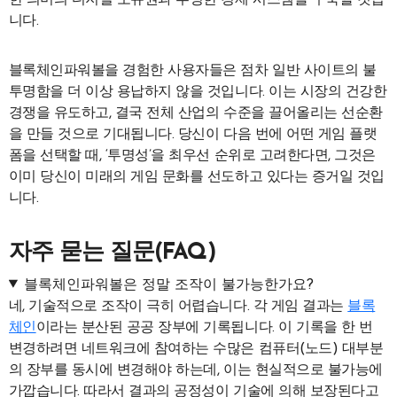
한 의미의 디지털 소유권과 투명한 경제 시스템을 구축할 것입
니다.
블록체인파워볼을 경험한 사용자들은 점차 일반 사이트의 불
투명함을 더 이상 용납하지 않을 것입니다. 이는 시장의 건강한
경쟁을 유도하고, 결국 전체 산업의 수준을 끌어올리는 선순환
을 만들 것으로 기대됩니다. 당신이 다음 번에 어떤 게임 플랫
폼을 선택할 때, ‘투명성’을 최우선 순위로 고려한다면, 그것은
이미 당신이 미래의 게임 문화를 선도하고 있다는 증거일 것입
니다.
자주 묻는 질문(FAQ)
블록체인파워볼은 정말 조작이 불가능한가요?
네, 기술적으로 조작이 극히 어렵습니다. 각 게임 결과는
블록
체인
이라는 분산된 공공 장부에 기록됩니다. 이 기록을 한 번
변경하려면 네트워크에 참여하는 수많은 컴퓨터(노드) 대부분
의 장부를 동시에 변경해야 하는데, 이는 현실적으로 불가능에
가깝습니다. 따라서 결과의 공정성이 기술에 의해 보장된다고