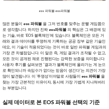
eos 파워볼-eos파워볼
많은 분들이
eos 파워볼
을 그저 번호를 맞추는 운빨 게임쯤으
로 생각합니다. 하지만 진짜
eos파워볼
의 핵심은 그 배경에 있
는 기술, 바로 ‘EOS 블록체인’에 있습니다. 블록체인은 모든 거
래와 결과 데이터를 투명하게 기록하는 공공 장부 같은 기술인
데요, 이 기술이 적용되었다는 것이 바로 일반 파워볼 게임과의
가장 큰 차별점입니다. 이 말은 즉, 게임 결과가 조작될 수 없고,
모든 것이 공개된 채로 진행된다는 강력한 보증을 의미합니다.
사용자 후기를 살펴보면 “결과가 블록체인에 올라가는 게 눈으
로 확인되니까 속임수가 없다는 믿음이 생긴다”는 의견이 가장
많이 발견됩니다. 이 ‘투명성’이야말로 사람들이
eos 파워볼
을
찾는 가장 근본적인 이유이자, 동시에 가장 가볍게 지나쳐버리
는 부분입니다.
실제 데이터로 본 EOS 파워볼 선택의 기준