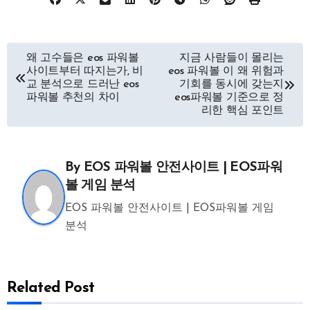
글
왜 고수들은 eos 파워볼
지금 사람들이 몰리는
사이트부터 따지는가, 비
eos 파워볼 이 왜 위험과
탐
교 분석으로 드러난 eos
기회를 동시에 갖는지
파워볼 추천의 차이
eos파워볼 기준으로 정
색
리한 핵심 포인트
By
EOS 파워볼 안전사이트 | EOS파워
볼 게임 분석
EOS 파워볼 안전사이트 | EOS파워볼 게임
분석
Related Post