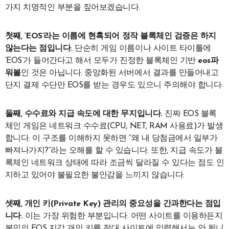
가지 치명적인 부분을 짚어보겠습니다.
첫째, ‘EOS’라는 이름에 현혹되어 정작 블록체인 검증은 하지
않는다는 점입니다.
단순히 게임 이름이나 사이트 타이틀에
‘EOS’가 들어간다고 해서 모두가 진정한 블록체인 기반
eos파
워볼
인 것은 아닙니다. 중앙화된 서버에서 결과를 만들어내고
단지 결제 수단만 EOS를 받는 경우도 있으니 주의해야 합니다.
둘째, 수수료와 지급 속도에 대한 무지입니다.
진짜 EOS 블록
체인 게임은 네트워크 수수료(CPU, NET, RAM 사용료)가 발생
합니다. 이 구조를 이해하지 못하면 “왜 내 당첨금에서 일부가
빠져나가지?”라는 오해를 할 수 있습니다. 또한, 지급 속도가 블
록체인 네트워크 상태에 따라 조금씩 달라질 수 있다는 점도 인
지하고 있어야 불필요한 불안감을 느끼지 않습니다.
셋째, 개인 키(Private Key) 관리의 중요성을 간과한다는 점입
니다.
이는 가장 위험한 부분입니다. 어떤 사이트를 이용하든지
본인의 EOS 지갑 개인 키를 절대 사이트에 입력해서는 안 됩니