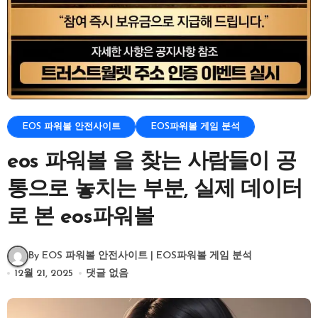
EOS 파워볼 안전사이트
EOS파워볼 게임 분석
eos 파워볼 을 찾는 사람들이 공
통으로 놓치는 부분, 실제 데이터
로 본 eos파워볼
By EOS 파워볼 안전사이트 | EOS파워볼 게임 분석
12월 21, 2025
댓글 없음