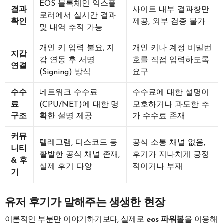
EOS 블록체인 익스플
결과
사이트 내부 결과창만
로러에서 실시간 결과
확인
제공, 외부 검증 불가
및 내역 추적 가능
개인 키 입력 불요, 지
개인 키나 계정 비밀번
지갑
갑 연동 후 서명
호를 직접 입력하도록
연결
(Signing) 방식
요구
수수
네트워크 수수료
수수료에 대한 설명이
료
(CPU/NET)에 대한 명
모호하거나 과도한 추
구조
확한 설명 제공
가 수수료 존재
커뮤
텔레그램, 디스코드 등
공식 소통 채널 없음,
니티
활발한 공식 채널 존재,
후기가 지나치게 긍정
& 후
실제 후기 다양
적이거나 부재
기
유저 후기가 말해주는 생생한 현장
이론적인 부분만 이야기하기보다, 실제로
eos 파워볼
을 이용해