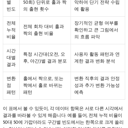
별
50회) 단위로 홀과 짝
악하여 단기 전략 수립
빈도
의 출현 횟수
에 활용
전체
장기적인 균형 여부를
전체 회차 대비 홀과
누적
확인하고 큰 그림에서
짝의 출현 비율
비율
의 흐름 파악
시간
특정 시간대(오전, 오
사용자 활동 패턴과 연
대별
후, 야간)별 결과 분포
계한 결과 변화 분석
결과
변환
홀에서 짝으로, 또는
변환 직후의 결과 안정
점
짝에서 홀로 바뀌는
성과 추가 변환 가능성
패턴
패턴
예측
이 표에서 볼 수 있듯이, 각 데이터 항목은 서로 다른 시각에서
결과를 바라볼 수 있게 해줍니다. 예를 들어, 전체 누적 비율이
50대 50에 가깝더라도 구간별 빈도에서는 한쪽으로 크게 쏠리